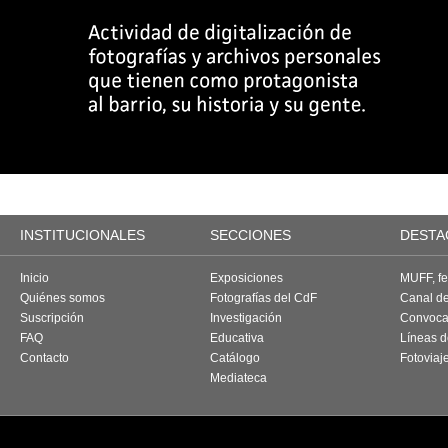
INSTITUCIONALES
SECCIONES
DESTA
Inicio
Exposiciones
MUFF, fes
Quiénes somos
Fotografías del CdF
Canal d
Suscripción
Investigación
Convoca
FAQ
Educativa
Líneas d
Contacto
Catálogo
Fotoviaj
Mediateca