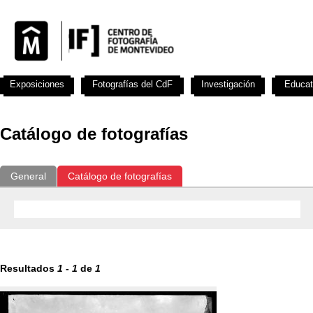
Exposiciones
Fotografías del CdF
Investigación
Educat
Catálogo de fotografías
General
Catálogo de fotografías
Resultados
1
-
1
de
1