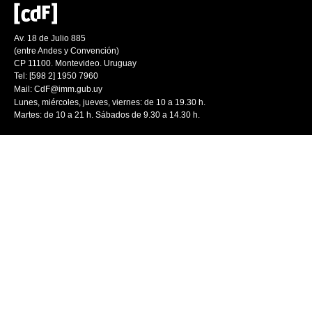
Av. 18 de Julio 885
(entre Andes y Convención)
CP 11100. Montevideo. Uruguay
Tel: [598 2] 1950 7960
Mail:
CdF@imm.gub.uy
Lunes, miércoles, jueves, viernes: de 10 a 19.30 h.
Martes: de 10 a 21 h. Sábados de 9.30 a 14.30 h.