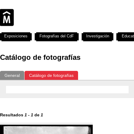
Exposiciones
Fotografías del CdF
Investigación
Educat
Catálogo de fotografías
General
Catálogo de fotografías
Resultados
1
-
1
de
1