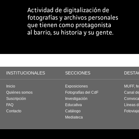
INSTITUCIONALES
SECCIONES
DESTA
Inicio
Exposiciones
MUFF, fes
Quiénes somos
Fotografías del CdF
Canal d
Suscripción
Investigación
Convoca
FAQ
Educativa
Líneas d
Contacto
Catálogo
Fotoviaj
Mediateca