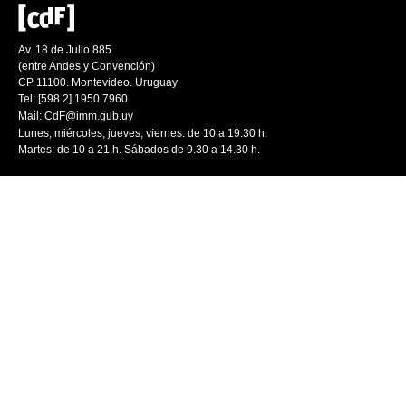
Av. 18 de Julio 885
(entre Andes y Convención)
CP 11100. Montevideo. Uruguay
Tel: [598 2] 1950 7960
Mail:
CdF@imm.gub.uy
Lunes, miércoles, jueves, viernes: de 10 a 19.30 h.
Martes: de 10 a 21 h. Sábados de 9.30 a 14.30 h.