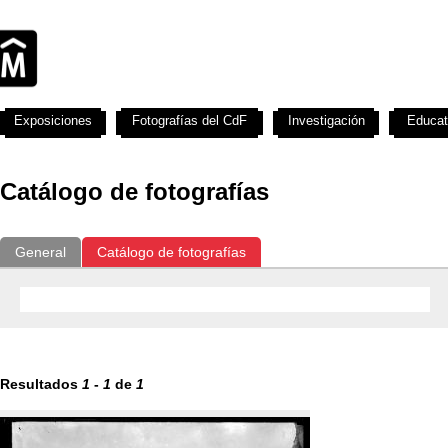
Exposiciones
Fotografías del CdF
Investigación
Educat
Catálogo de fotografías
General
Catálogo de fotografías
Resultados
1
-
1
de
1