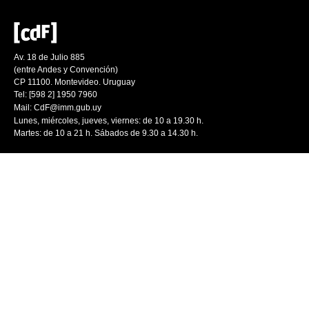
Av. 18 de Julio 885
(entre Andes y Convención)
CP 11100. Montevideo. Uruguay
Tel: [598 2] 1950 7960
Mail:
CdF@imm.gub.uy
Lunes, miércoles, jueves, viernes: de 10 a 19.30 h.
Martes: de 10 a 21 h. Sábados de 9.30 a 14.30 h.