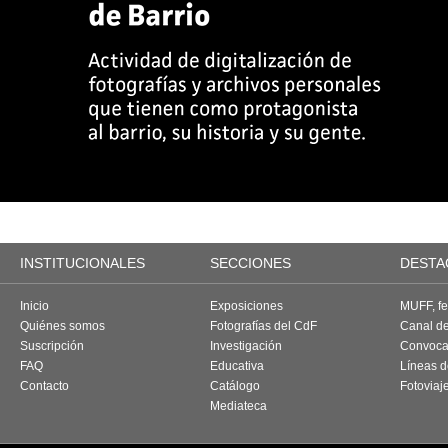
INSTITUCIONALES
SECCIONES
DESTA
Inicio
Exposiciones
MUFF, fes
Quiénes somos
Fotografías del CdF
Canal d
Suscripción
Investigación
Convoca
FAQ
Educativa
Líneas d
Contacto
Catálogo
Fotoviaj
Mediateca