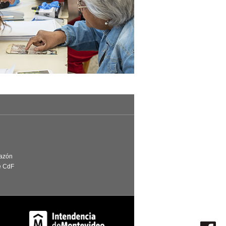
Razón
e CdF