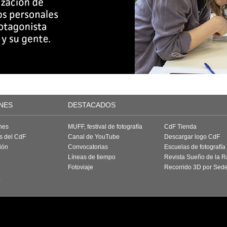
NES
DESTACADOS
nes
MUFF, festival de fotografía
CdF Tienda
as del CdF
Canal de YouTube
Descargar logo CdF
ión
Convocatorias
Escuelas de fotografía
Líneas de tiempo
Revista Sueño de la 
Fotoviaje
Recorrido 3D por Sed
a