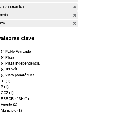
sta panorámica
anvía
aza
alabras clave
(-)
Pablo Ferrando
(-)
Plaza
(-)
Plaza Independencia
(-)
Tranvía
(-)
Vista panorámica
01 (1)
B (1)
CCZ (1)
ERROR 413H (1)
Fuente (1)
Municipio (1)