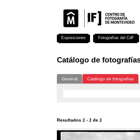
Exposiciones
Fotografías del CdF
Catálogo de fotografía
General
Catálogo de fotografías
Resultados
1
-
1
de
1