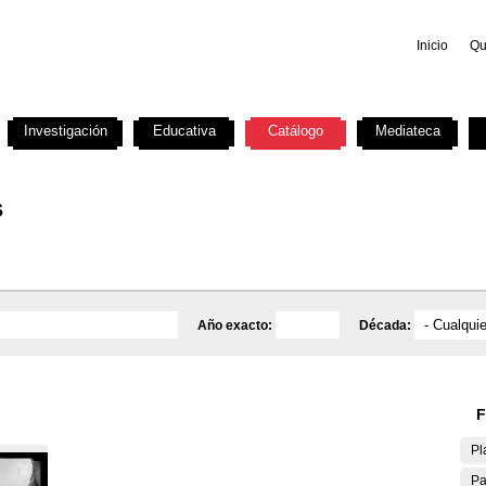
Inicio
Qu
Investigación
Educativa
Catálogo
Mediateca
s
Año exacto:
Década:
F
Pl
Pa