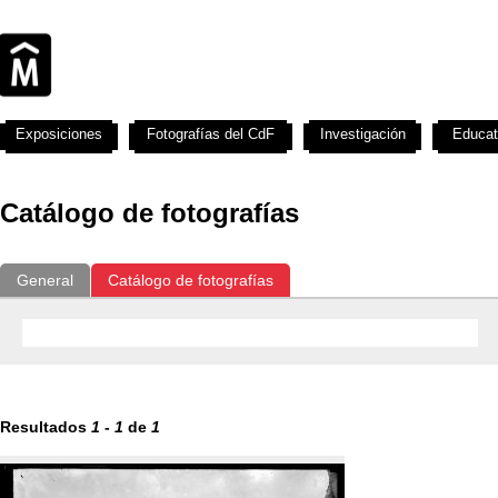
Exposiciones
Fotografías del CdF
Investigación
Educat
Catálogo de fotografías
General
Catálogo de fotografías
Resultados
1
-
1
de
1