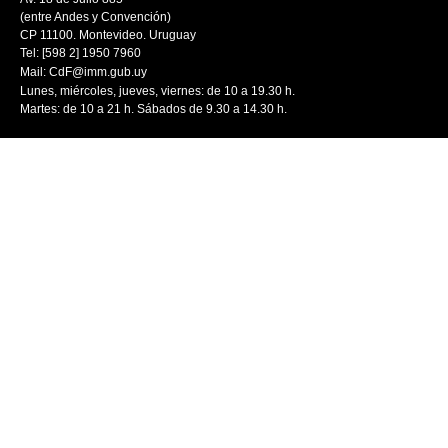
(entre Andes y Convención)
CP 11100. Montevideo. Uruguay
Tel: [598 2] 1950 7960
Mail:
CdF@imm.gub.uy
Lunes, miércoles, jueves, viernes: de 10 a 19.30 h.
Martes: de 10 a 21 h. Sábados de 9.30 a 14.30 h.