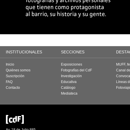
INSTITUCIONALES
SECCIONES
DESTA
Inicio
Exposiciones
MUFF, fes
Quiénes somos
Fotografías del CdF
Canal d
Suscripción
Investigación
Convoca
FAQ
Educativa
Líneas d
Contacto
Catálogo
Fotoviaj
Mediateca
Av. 18 de Julio 885