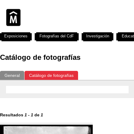
Exposiciones
Fotografías del CdF
Investigación
Educat
Catálogo de fotografías
General
Catálogo de fotografías
Resultados
1
-
1
de
1