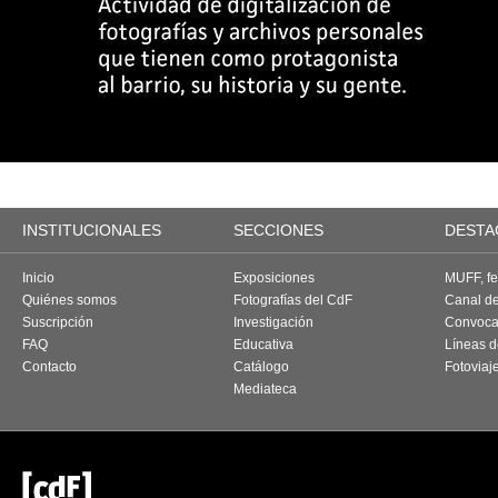
INSTITUCIONALES
SECCIONES
DESTA
Inicio
Exposiciones
MUFF, fes
Quiénes somos
Fotografías del CdF
Canal d
Suscripción
Investigación
Convoca
FAQ
Educativa
Líneas d
Contacto
Catálogo
Fotoviaj
Mediateca