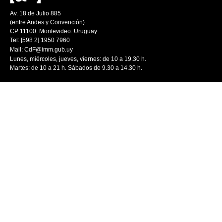
Av. 18 de Julio 885
(entre Andes y Convención)
CP 11100. Montevideo. Uruguay
Tel: [598 2] 1950 7960
Mail:
CdF@imm.gub.uy
Lunes, miércoles, jueves, viernes: de 10 a 19.30 h.
Martes: de 10 a 21 h. Sábados de 9.30 a 14.30 h.