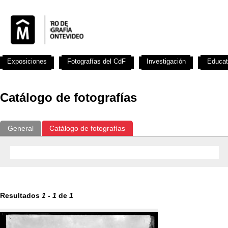
Exposiciones
Fotografías del CdF
Investigación
Educat
Catálogo de fotografías
General
Catálogo de fotografías
Resultados
1
-
1
de
1