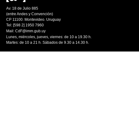
Av. 18 de Julio 885
(entre Andes y Convención)
CP 11100. Montevideo. Uruguay
Tel: [598 2] 1950 7960
Mail:
CdF@imm.gub.uy
Lunes, miércoles, jueves, viernes: de 10 a 19.30 h.
Martes: de 10 a 21 h. Sábados de 9.30 a 14.30 h.