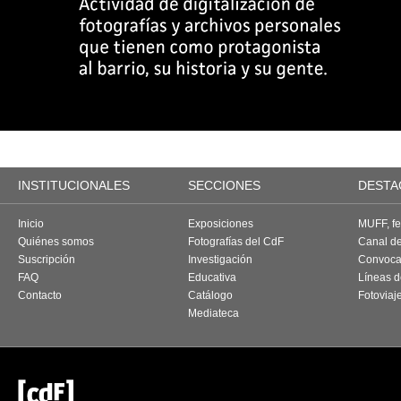
INSTITUCIONALES
SECCIONES
DESTA
Inicio
Exposiciones
MUFF, fes
Quiénes somos
Fotografías del CdF
Canal d
Suscripción
Investigación
Convoca
FAQ
Educativa
Líneas d
Contacto
Catálogo
Fotoviaj
Mediateca