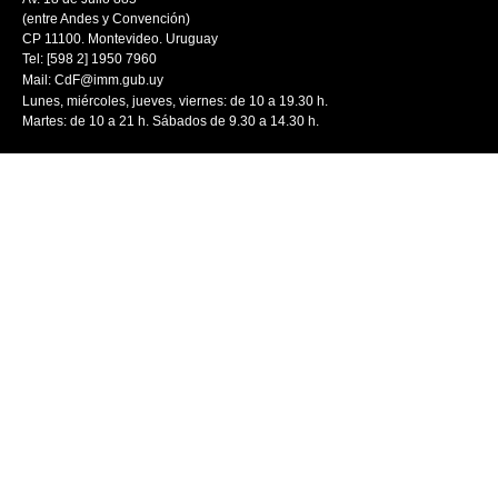
(entre Andes y Convención)
CP 11100. Montevideo. Uruguay
Tel: [598 2] 1950 7960
Mail:
CdF@imm.gub.uy
Lunes, miércoles, jueves, viernes: de 10 a 19.30 h.
Martes: de 10 a 21 h. Sábados de 9.30 a 14.30 h.