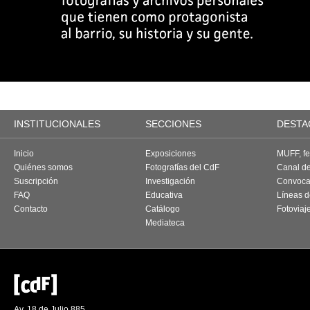
INSTITUCIONALES
SECCIONES
DESTA
Inicio
Exposiciones
MUFF, fes
Quiénes somos
Fotografías del CdF
Canal d
Suscripción
Investigación
Convoca
FAQ
Educativa
Líneas d
Contacto
Catálogo
Fotoviaj
Mediateca
Av. 18 de Julio 885