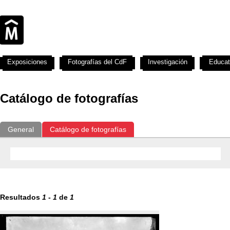
Exposiciones
Fotografías del CdF
Investigación
Educat
Catálogo de fotografías
General
Catálogo de fotografías
Resultados
1
-
1
de
1