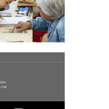
Razón
e CdF