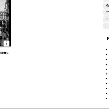
Mu
C
01
E
P
entro: