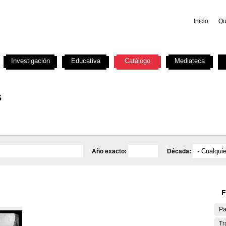
Inicio
Qu
Investigación
Educativa
Catálogo
Mediateca
s
Año exacto:
Década:
F
Pa
Tr