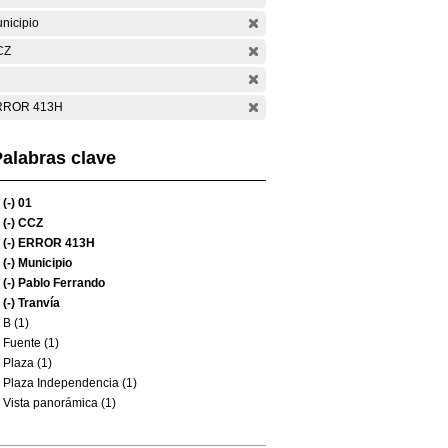
nicipio
CZ
RROR 413H
alabras clave
(-)
01
(-)
CCZ
(-)
ERROR 413H
(-)
Municipio
(-)
Pablo Ferrando
(-)
Tranvía
B (1)
Fuente (1)
Plaza (1)
Plaza Independencia (1)
Vista panorámica (1)