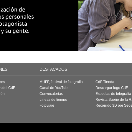
NES
DESTACADOS
nes
MUFF, festival de fotografía
CdF Tienda
as del CdF
Canal de YouTube
Descargar logo CdF
ión
Convocatorias
Escuelas de fotografía
Líneas de tiempo
Revista Sueño de la 
Fotoviaje
Recorrido 3D por Sed
a