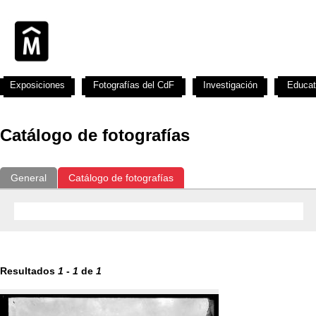
Exposiciones
Fotografías del CdF
Investigación
Educat
Catálogo de fotografías
General
Catálogo de fotografías
Resultados
1
-
1
de
1