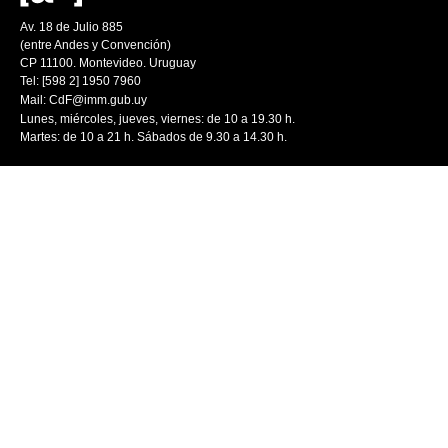
Av. 18 de Julio 885
(entre Andes y Convención)
CP 11100. Montevideo. Uruguay
Tel: [598 2] 1950 7960
Mail:
CdF@imm.gub.uy
Lunes, miércoles, jueves, viernes: de 10 a 19.30 h.
Martes: de 10 a 21 h. Sábados de 9.30 a 14.30 h.