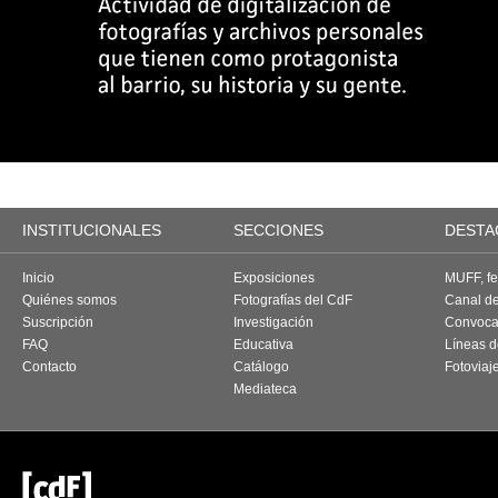
INSTITUCIONALES
SECCIONES
DESTA
Inicio
Exposiciones
MUFF, fes
Quiénes somos
Fotografías del CdF
Canal d
Suscripción
Investigación
Convoca
FAQ
Educativa
Líneas d
Contacto
Catálogo
Fotoviaj
Mediateca