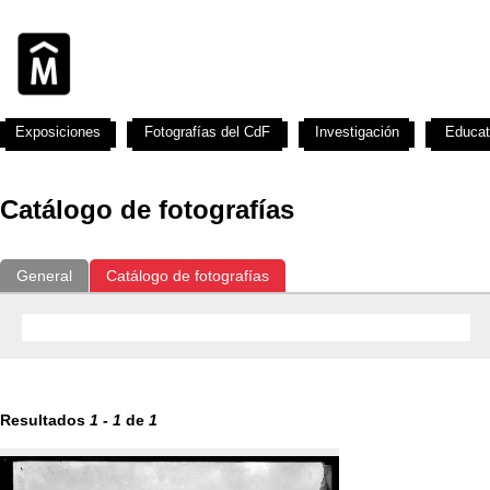
Exposiciones
Fotografías del CdF
Investigación
Educat
Catálogo de fotografías
General
Catálogo de fotografías
Resultados
1
-
1
de
1