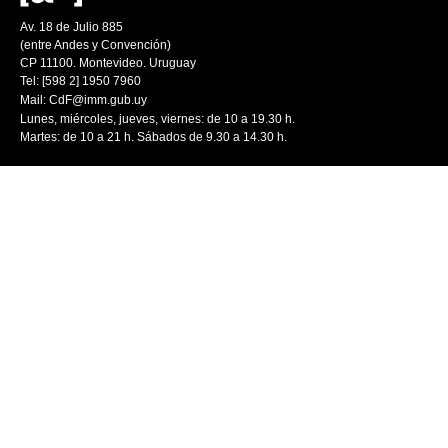
Av. 18 de Julio 885
(entre Andes y Convención)
CP 11100. Montevideo. Uruguay
Tel: [598 2] 1950 7960
Mail:
CdF@imm.gub.uy
Lunes, miércoles, jueves, viernes: de 10 a 19.30 h.
Martes: de 10 a 21 h. Sábados de 9.30 a 14.30 h.