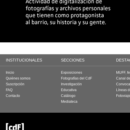
INSTITUCIONALES
SECCIONES
DESTA
Inicio
Exposiciones
MUFF, fes
Quiénes somos
Fotografías del CdF
Canal d
Suscripción
Investigación
Convoca
FAQ
Educativa
Líneas d
Contacto
Catálogo
Fotoviaj
Mediateca