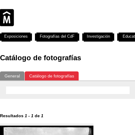
Exposiciones
Fotografías del CdF
Investigación
Educat
Catálogo de fotografías
General
Catálogo de fotografías
Resultados
1
-
1
de
1