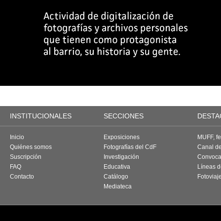
INSTITUCIONALES
SECCIONES
DESTA
Inicio
Exposiciones
MUFF, fes
Quiénes somos
Fotografías del CdF
Canal d
Suscripción
Investigación
Convoca
FAQ
Educativa
Líneas d
Contacto
Catálogo
Fotoviaj
Mediateca