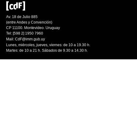
Av. 18 de Julio 885
(entre Andes y Convención)
CP 11100. Montevideo. Uruguay
Tel: [598 2] 1950 7960
Mail:
CdF@imm.gub.uy
Lunes, miércoles, jueves, viernes: de 10 a 19.30 h.
Martes: de 10 a 21 h. Sábados de 9.30 a 14.30 h.