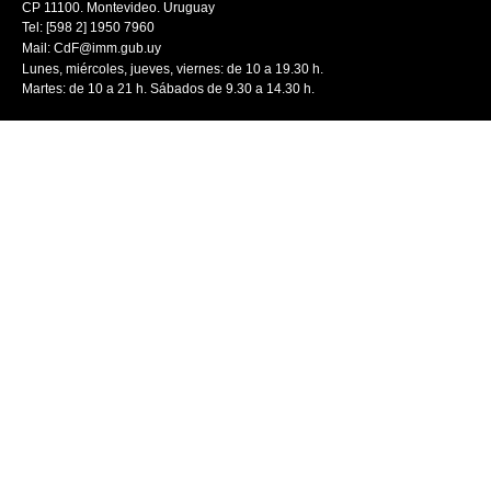
CP 11100. Montevideo. Uruguay
Tel: [598 2] 1950 7960
Mail:
CdF@imm.gub.uy
Lunes, miércoles, jueves, viernes: de 10 a 19.30 h.
Martes: de 10 a 21 h. Sábados de 9.30 a 14.30 h.