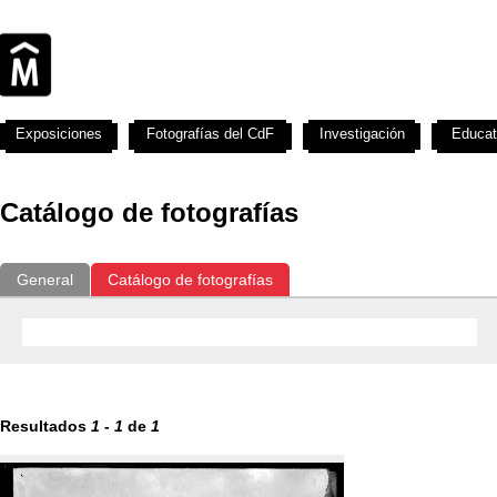
Exposiciones
Fotografías del CdF
Investigación
Educat
Catálogo de fotografías
General
Catálogo de fotografías
Resultados
1
-
1
de
1