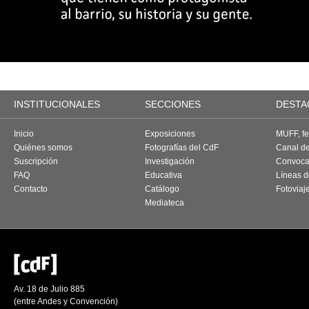
INSTITUCIONALES
SECCIONES
DESTA
Inicio
Exposiciones
MUFF, fes
Quiénes somos
Fotografías del CdF
Canal d
Suscripción
Investigación
Convoca
FAQ
Educativa
Líneas d
Contacto
Catálogo
Fotoviaj
Mediateca
Av. 18 de Julio 885
(entre Andes y Convención)