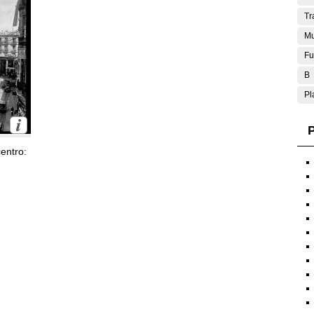
Tr
Mu
Fu
B
Pl
P
entro: