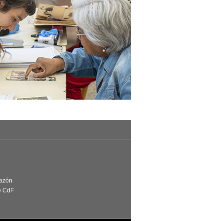
Razón
e CdF