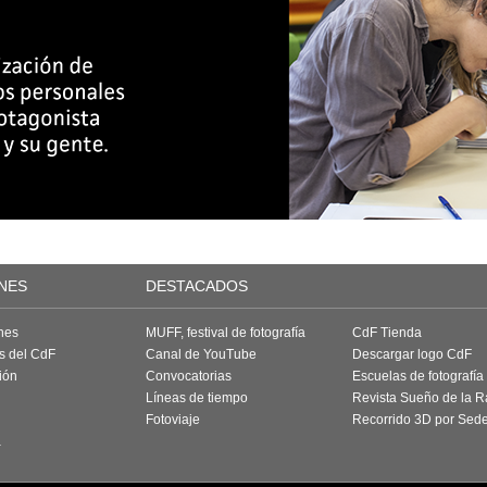
NES
DESTACADOS
nes
MUFF, festival de fotografía
CdF Tienda
as del CdF
Canal de YouTube
Descargar logo CdF
ión
Convocatorias
Escuelas de fotografía
Líneas de tiempo
Revista Sueño de la 
Fotoviaje
Recorrido 3D por Sed
a