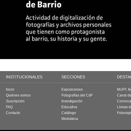
INSTITUCIONALES
SECCIONES
DESTA
Inicio
Exposiciones
MUFF, fes
Quiénes somos
Fotografías del CdF
Canal d
Suscripción
Investigación
Convoca
FAQ
Educativa
Líneas d
Contacto
Catálogo
Fotoviaj
Mediateca