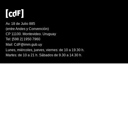
Av. 18 de Julio 885
(entre Andes y Convención)
CP 11100. Montevideo. Uruguay
Tel: [598 2] 1950 7960
Mail:
CdF@imm.gub.uy
Lunes, miércoles, jueves, viernes: de 10 a 19.30 h.
Martes: de 10 a 21 h. Sábados de 9.30 a 14.30 h.