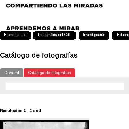
Exposiciones
Fotografías del CdF
Investigación
Educat
Catálogo de fotografías
General
Catálogo de fotografías
Resultados
1
-
1
de
1