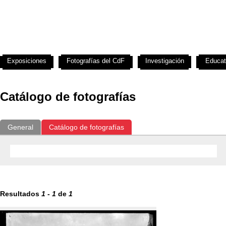
Exposiciones
Fotografías del CdF
Investigación
Educat
Catálogo de fotografías
General
Catálogo de fotografías
Resultados
1
-
1
de
1