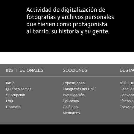
INSTITUCIONALES
SECCIONES
DESTA
Inicio
Exposiciones
MUFF, fes
Quiénes somos
Fotografías del CdF
Canal d
Suscripción
Investigación
Convoca
FAQ
Educativa
Líneas d
Contacto
Catálogo
Fotoviaj
Mediateca