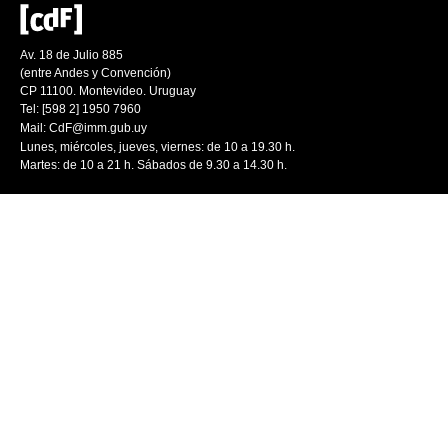
Av. 18 de Julio 885
(entre Andes y Convención)
CP 11100. Montevideo. Uruguay
Tel: [598 2] 1950 7960
Mail:
CdF@imm.gub.uy
Lunes, miércoles, jueves, viernes: de 10 a 19.30 h.
Martes: de 10 a 21 h. Sábados de 9.30 a 14.30 h.