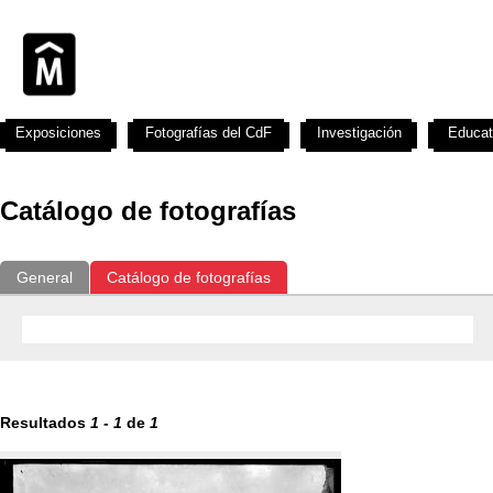
Exposiciones
Fotografías del CdF
Investigación
Educat
Catálogo de fotografías
General
Catálogo de fotografías
Resultados
1
-
1
de
1