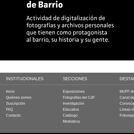
INSTITUCIONALES
SECCIONES
DESTA
Inicio
Exposiciones
MUFF, fes
Quiénes somos
Fotografías del CdF
Canal d
Suscripción
Investigación
Convoca
FAQ
Educativa
Líneas d
Contacto
Catálogo
Fotoviaj
Mediateca