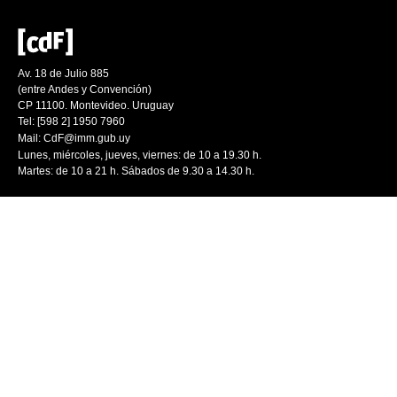
Av. 18 de Julio 885
(entre Andes y Convención)
CP 11100. Montevideo. Uruguay
Tel: [598 2] 1950 7960
Mail:
CdF@imm.gub.uy
Lunes, miércoles, jueves, viernes: de 10 a 19.30 h.
Martes: de 10 a 21 h. Sábados de 9.30 a 14.30 h.