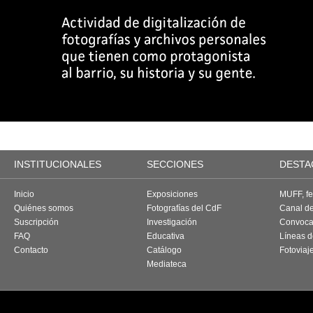
INSTITUCIONALES
SECCIONES
DESTA
Inicio
Exposiciones
MUFF, fes
Quiénes somos
Fotografías del CdF
Canal d
Suscripción
Investigación
Convoca
FAQ
Educativa
Líneas d
Contacto
Catálogo
Fotoviaj
Mediateca