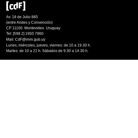
Av. 18 de Julio 885
(entre Andes y Convención)
CP 11100. Montevideo. Uruguay
Tel: [598 2] 1950 7960
Mail:
CdF@imm.gub.uy
Lunes, miércoles, jueves, viernes: de 10 a 19.30 h.
Martes: de 10 a 21 h. Sábados de 9.30 a 14.30 h.