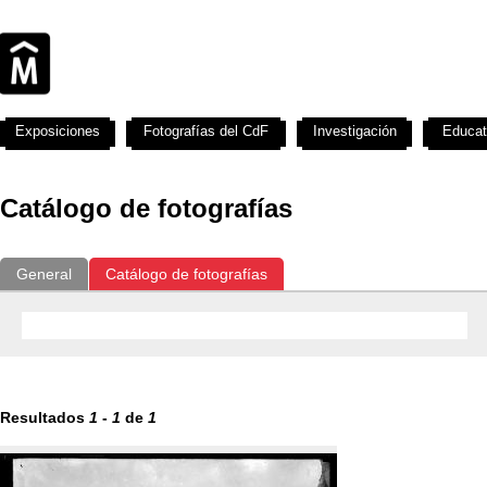
Exposiciones
Fotografías del CdF
Investigación
Educat
Catálogo de fotografías
General
Catálogo de fotografías
Resultados
1
-
1
de
1