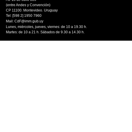
(entre Andes y Convención)
CP 11100. Montevideo. Uruguay
Tel: [598 2] 1950 7960
Mail:
CdF@imm.gub.uy
Lunes, miércoles, jueves, viernes: de 10 a 19.30 h.
Martes: de 10 a 21 h. Sábados de 9.30 a 14.30 h.