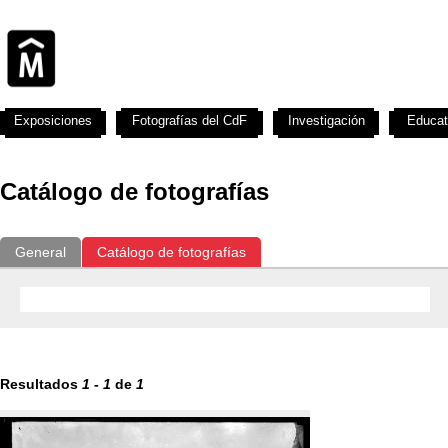
Exposiciones
Fotografías del CdF
Investigación
Educat
Catálogo de fotografías
General
Catálogo de fotografías
Resultados
1
-
1
de
1