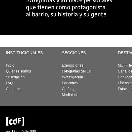
INSTITUCIONALES
SECCIONES
DESTA
Inicio
Exposiciones
MUFF, fes
Quiénes somos
Fotografías del CdF
Canal d
Suscripción
Investigación
Convoca
FAQ
Educativa
Líneas d
Contacto
Catálogo
Fotoviaj
Mediateca
Av. 18 de Julio 885