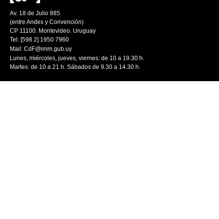
Av. 18 de Julio 885
(entre Andes y Convención)
CP 11100. Montevideo. Uruguay
Tel: [598 2] 1950 7960
Mail:
CdF@imm.gub.uy
Lunes, miércoles, jueves, viernes: de 10 a 19.30 h.
Martes: de 10 a 21 h. Sábados de 9.30 a 14.30 h.