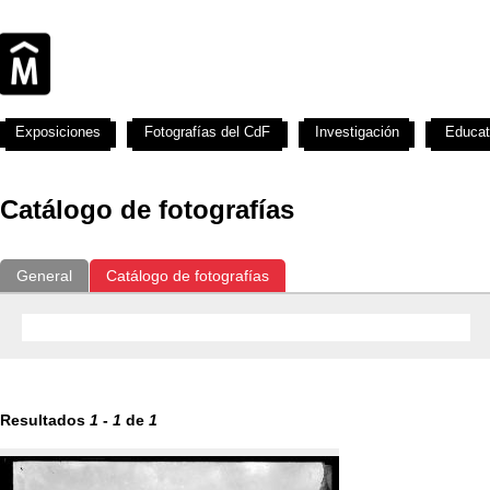
Exposiciones
Fotografías del CdF
Investigación
Educat
Catálogo de fotografías
General
Catálogo de fotografías
Resultados
1
-
1
de
1