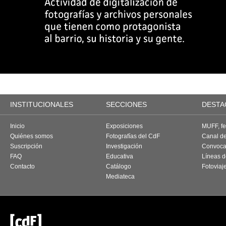
INSTITUCIONALES
SECCIONES
DESTA
Inicio
Exposiciones
MUFF, fes
Quiénes somos
Fotografías del CdF
Canal d
Suscripción
Investigación
Convoca
FAQ
Educativa
Líneas d
Contacto
Catálogo
Fotoviaj
Mediateca