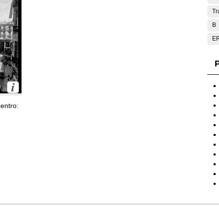
Tr
B
E
P
entro: