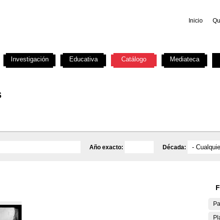
Inicio
Qu
Investigación
Educativa
Catálogo
Mediateca
s
Año exacto:
Década:
F
Pa
Pl