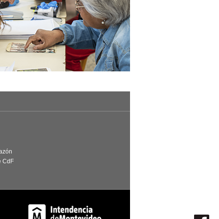
Razón
e CdF