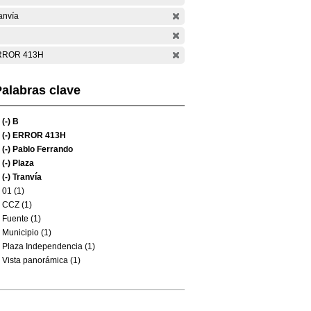
anvía
RROR 413H
alabras clave
(-)
B
(-)
ERROR 413H
(-)
Pablo Ferrando
(-)
Plaza
(-)
Tranvía
01 (1)
CCZ (1)
Fuente (1)
Municipio (1)
Plaza Independencia (1)
Vista panorámica (1)