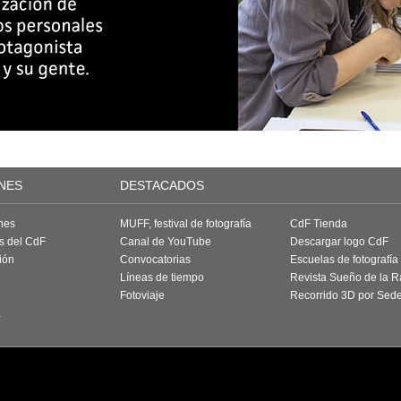
NES
DESTACADOS
nes
MUFF, festival de fotografía
CdF Tienda
as del CdF
Canal de YouTube
Descargar logo CdF
ión
Convocatorias
Escuelas de fotografía
Líneas de tiempo
Revista Sueño de la 
Fotoviaje
Recorrido 3D por Sed
a