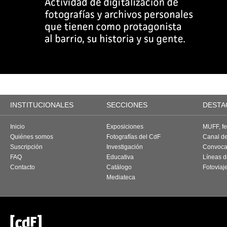
INSTITUCIONALES
SECCIONES
DESTA
Inicio
Exposiciones
MUFF, fes
Quiénes somos
Fotografías del CdF
Canal d
Suscripción
Investigación
Convoca
FAQ
Educativa
Líneas d
Contacto
Catálogo
Fotoviaj
Mediateca