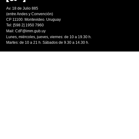
Av. 18 de Julio 885
(entre Andes y Convención)
CP 11100. Montevideo. Uruguay
Tel: [598 2] 1950 7960
Mail:
CdF@imm.gub.uy
Lunes, miércoles, jueves, viernes: de 10 a 19.30 h.
Martes: de 10 a 21 h. Sábados de 9.30 a 14.30 h.