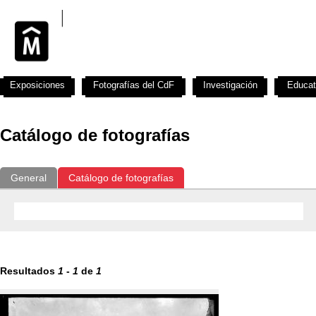
Exposiciones
Fotografías del CdF
Investigación
Educat
Catálogo de fotografías
General
Catálogo de fotografías
Resultados
1
-
1
de
1