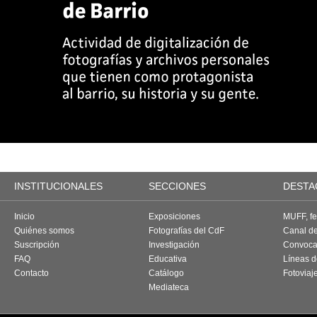
INSTITUCIONALES
SECCIONES
DESTA
Inicio
Exposiciones
MUFF, fes
Quiénes somos
Fotografías del CdF
Canal d
Suscripción
Investigación
Convoca
FAQ
Educativa
Líneas d
Contacto
Catálogo
Fotoviaj
Mediateca