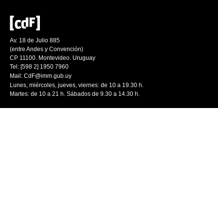
Av. 18 de Julio 885
(entre Andes y Convención)
CP 11100. Montevideo. Uruguay
Tel: [598 2] 1950 7960
Mail:
CdF@imm.gub.uy
Lunes, miércoles, jueves, viernes: de 10 a 19.30 h.
Martes: de 10 a 21 h. Sábados de 9.30 a 14.30 h.