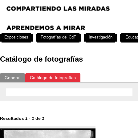
Exposiciones
Fotografías del CdF
Investigación
Educat
Catálogo de fotografías
General
Catálogo de fotografías
Resultados
1
-
1
de
1