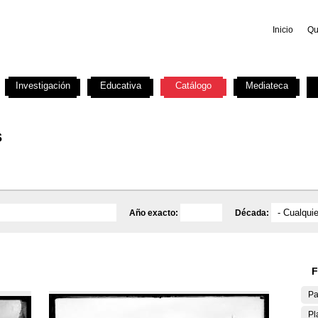
Inicio
Qu
Investigación
Educativa
Catálogo
Mediateca
s
Año exacto:
Década:
F
Pa
Pl