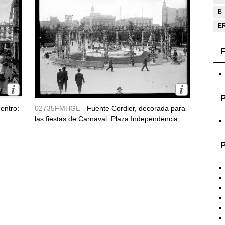
B
E
F
entro:
02735FMHGE -
Fuente Cordier, decorada para
las fiestas de Carnaval. Plaza Independencia.
P