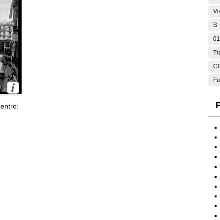
Vi
B
01
Tr
C
Fu
P
entro: