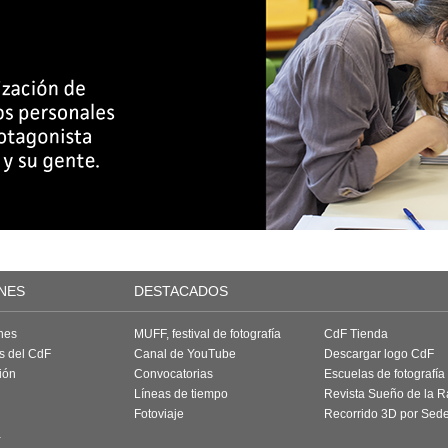
NES
DESTACADOS
nes
MUFF, festival de fotografía
CdF Tienda
as del CdF
Canal de YouTube
Descargar logo CdF
ión
Convocatorias
Escuelas de fotografía
Líneas de tiempo
Revista Sueño de la 
Fotoviaje
Recorrido 3D por Sed
a