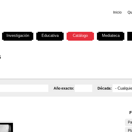
Inicio
Qu
Investigación
Educativa
Catálogo
Mediateca
s
Año exacto:
Década:
F
Pa
Pl