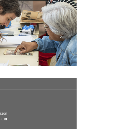
Razón
e CdF