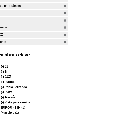
sta panorámica
anvía
CZ
ente
alabras clave
(-)
01
(-)
B
(-)
CCZ
(-)
Fuente
(-)
Pablo Ferrando
(-)
Plaza
(-)
Tranvía
(-)
Vista panorámica
ERROR 413H (1)
Municipio (1)