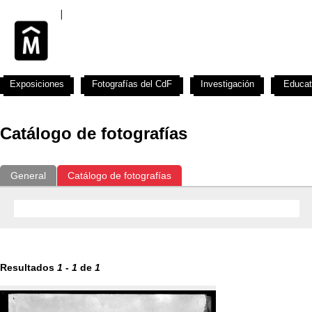
Exposiciones
Fotografías del CdF
Investigación
Educat
Catálogo de fotografías
General
Catálogo de fotografías
Resultados
1
-
1
de
1