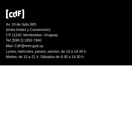
Av. 18 de Julio 885
(entre Andes y Convención)
CP 11100. Montevideo. Uruguay
Tel: [598 2] 1950 7960
Mail:
CdF@imm.gub.uy
Lunes, miércoles, jueves, viernes: de 10 a 19.30 h.
Martes: de 10 a 21 h. Sábados de 9.30 a 14.30 h.