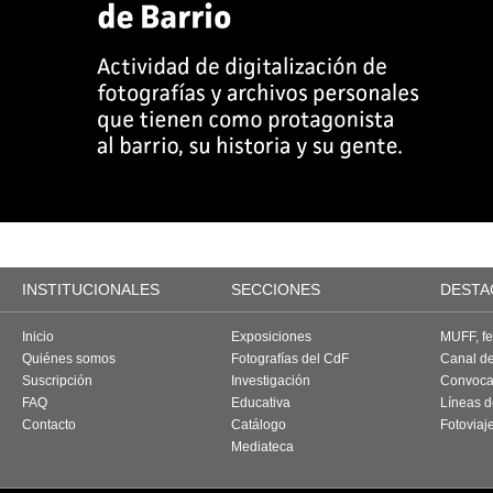
INSTITUCIONALES
SECCIONES
DESTA
Inicio
Exposiciones
MUFF, fes
Quiénes somos
Fotografías del CdF
Canal d
Suscripción
Investigación
Convoca
FAQ
Educativa
Líneas d
Contacto
Catálogo
Fotoviaj
Mediateca