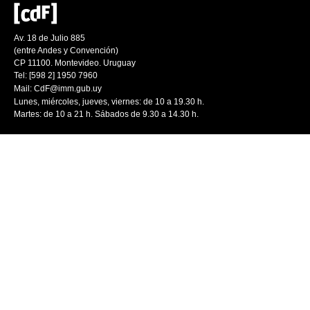
Av. 18 de Julio 885
(entre Andes y Convención)
CP 11100. Montevideo. Uruguay
Tel: [598 2] 1950 7960
Mail:
CdF@imm.gub.uy
Lunes, miércoles, jueves, viernes: de 10 a 19.30 h.
Martes: de 10 a 21 h. Sábados de 9.30 a 14.30 h.