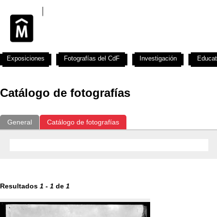
Exposiciones
Fotografías del CdF
Investigación
Educat
Catálogo de fotografías
General
Catálogo de fotografías
Resultados
1
-
1
de
1