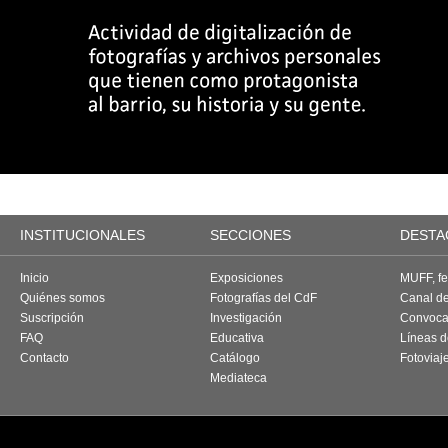
INSTITUCIONALES
SECCIONES
DESTA
Inicio
Exposiciones
MUFF, fes
Quiénes somos
Fotografías del CdF
Canal d
Suscripción
Investigación
Convoca
FAQ
Educativa
Líneas d
Contacto
Catálogo
Fotoviaj
Mediateca