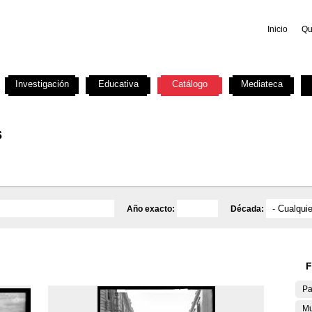
Inicio
Qu
Investigación
Educativa
Catálogo
Mediateca
s
Año exacto:
Década:
F
Pa
Mu