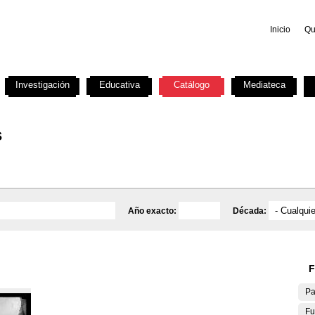
Inicio
Qu
Investigación
Educativa
Catálogo
Mediateca
s
Año exacto:
Década:
F
Pa
Fu