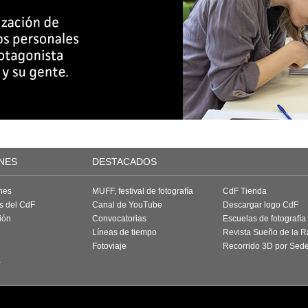
NES
DESTACADOS
nes
MUFF, festival de fotografía
CdF Tienda
as del CdF
Canal de YouTube
Descargar logo CdF
ión
Convocatorias
Escuelas de fotografía
Líneas de tiempo
Revista Sueño de la 
Fotoviaje
Recorrido 3D por Sed
a