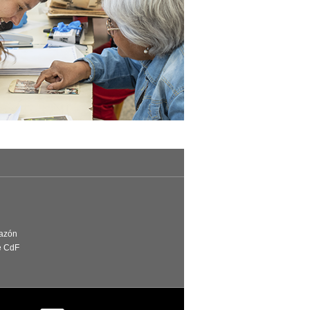
Razón
e CdF