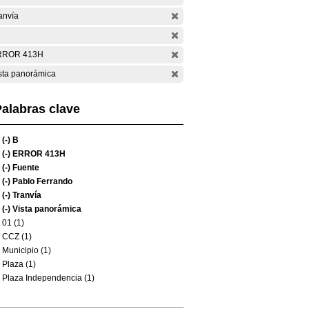
anvía
RROR 413H
sta panorámica
alabras clave
(-)
B
(-)
ERROR 413H
(-)
Fuente
(-)
Pablo Ferrando
(-)
Tranvía
(-)
Vista panorámica
01 (1)
CCZ (1)
Municipio (1)
Plaza (1)
Plaza Independencia (1)