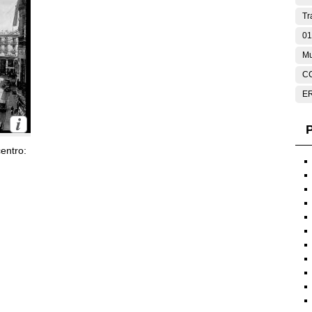
Tr
01
Mu
C
E
P
entro: