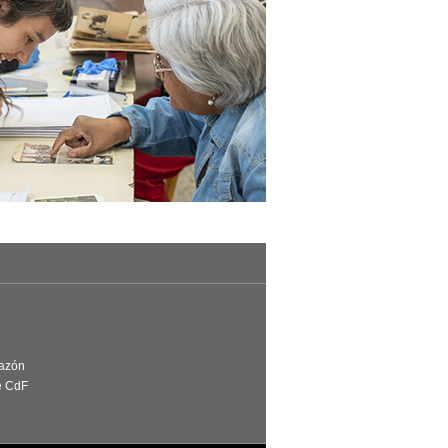
Razón
e CdF