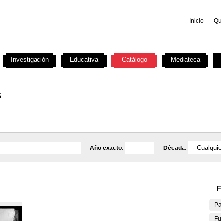
Inicio
Qu
Investigación
Educativa
Catálogo
Mediateca
s
Año exacto:
Década:
F
Pa
Fu