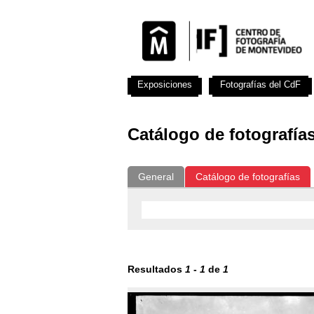
Exposiciones
Fotografías del CdF
Catálogo de fotografía
General
Catálogo de fotografías
Resultados
1
-
1
de
1