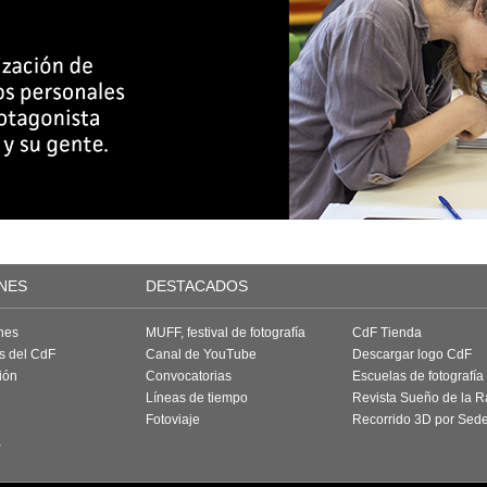
NES
DESTACADOS
nes
MUFF, festival de fotografía
CdF Tienda
as del CdF
Canal de YouTube
Descargar logo CdF
ión
Convocatorias
Escuelas de fotografía
Líneas de tiempo
Revista Sueño de la 
Fotoviaje
Recorrido 3D por Sed
a