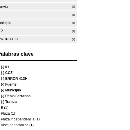
anvía
nicipio
CZ
RROR 413H
alabras clave
(-)
01
(-)
CCZ
(-)
ERROR 413H
(-)
Fuente
(-)
Municipio
(-)
Pablo Ferrando
(-)
Tranvía
B (1)
Plaza (1)
Plaza Independencia (1)
Vista panorámica (1)