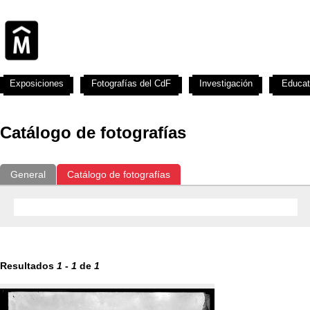
Exposiciones
Fotografías del CdF
Investigación
Educat
Catálogo de fotografías
General
Catálogo de fotografías
Resultados
1
-
1
de
1