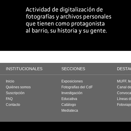
INSTITUCIONALES
SECCIONES
DESTA
Inicio
Exposiciones
MUFF, fes
Quiénes somos
Fotografías del CdF
Canal d
Suscripción
Investigación
Convoca
FAQ
Educativa
Líneas d
Contacto
Catálogo
Fotoviaj
Mediateca