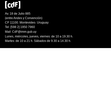
Av. 18 de Julio 885
(entre Andes y Convención)
CP 11100. Montevideo. Uruguay
Tel: [598 2] 1950 7960
Mail:
CdF@imm.gub.uy
Lunes, miércoles, jueves, viernes: de 10 a 19.30 h.
Martes: de 10 a 21 h. Sábados de 9.30 a 14.30 h.