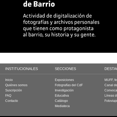
INSTITUCIONALES
SECCIONES
DESTA
Inicio
Exposiciones
MUFF, fes
Quiénes somos
Fotografías del CdF
Canal d
Suscripción
Investigación
Convoca
FAQ
Educativa
Líneas d
Contacto
Catálogo
Fotoviaj
Mediateca