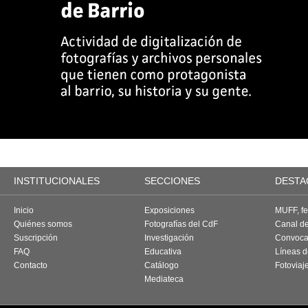
INSTITUCIONALES
SECCIONES
DESTA
Inicio
Exposiciones
MUFF, fes
Quiénes somos
Fotografías del CdF
Canal d
Suscripción
Investigación
Convoca
FAQ
Educativa
Líneas d
Contacto
Catálogo
Fotoviaj
Mediateca