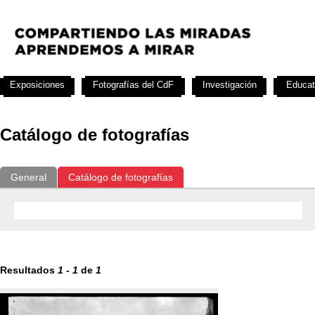
Exposiciones
Fotografías del CdF
Investigación
Educat
Catálogo de fotografías
General
Catálogo de fotografías
Resultados
1
-
1
de
1