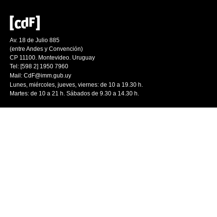
Av. 18 de Julio 885
(entre Andes y Convención)
CP 11100. Montevideo. Uruguay
Tel: [598 2] 1950 7960
Mail:
CdF@imm.gub.uy
Lunes, miércoles, jueves, viernes: de 10 a 19.30 h.
Martes: de 10 a 21 h. Sábados de 9.30 a 14.30 h.