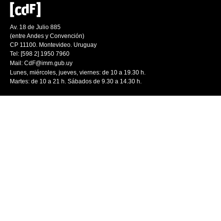
Av. 18 de Julio 885
(entre Andes y Convención)
CP 11100. Montevideo. Uruguay
Tel: [598 2] 1950 7960
Mail:
CdF@imm.gub.uy
Lunes, miércoles, jueves, viernes: de 10 a 19.30 h.
Martes: de 10 a 21 h. Sábados de 9.30 a 14.30 h.