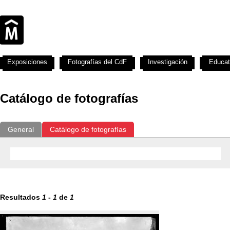
Exposiciones
Fotografías del CdF
Investigación
Educat
Catálogo de fotografías
General
Catálogo de fotografías
Resultados
1
-
1
de
1