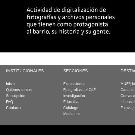
INSTITUCIONALES
SECCIONES
DESTA
Inicio
Exposiciones
MUFF, fes
Quiénes somos
Fotografías del CdF
Canal d
Suscripción
Investigación
Convoca
FAQ
Educativa
Líneas d
Contacto
Catálogo
Fotoviaj
Mediateca