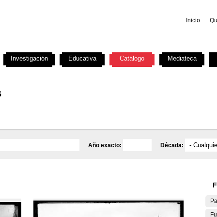
Inicio
Qu
Investigación
Educativa
Catálogo
Mediateca
s
Año exacto:
Década:
F
Pa
Fu