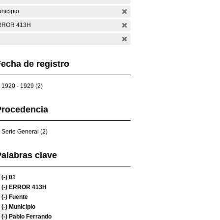
nicipio
RROR 413H
echa de registro
1920 - 1929 (2)
Procedencia
Serie General (2)
alabras clave
(-)
01
(-)
ERROR 413H
(-)
Fuente
(-)
Municipio
(-)
Pablo Ferrando