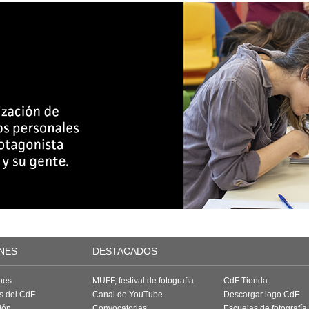
NES
DESTACADOS
nes
MUFF, festival de fotografía
CdF Tienda
as del CdF
Canal de YouTube
Descargar logo CdF
ión
Convocatorias
Escuelas de fotografía