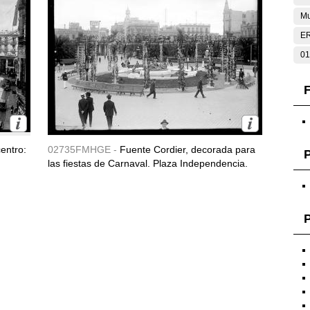
Mu
E
01
F
entro:
02735FMHGE -
Fuente Cordier, decorada para
las fiestas de Carnaval. Plaza Independencia.
P