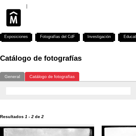
Exposiciones
Fotografías del CdF
Investigación
Educat
Catálogo de fotografías
General
Catálogo de fotografías
Resultados
1
-
2
de
2