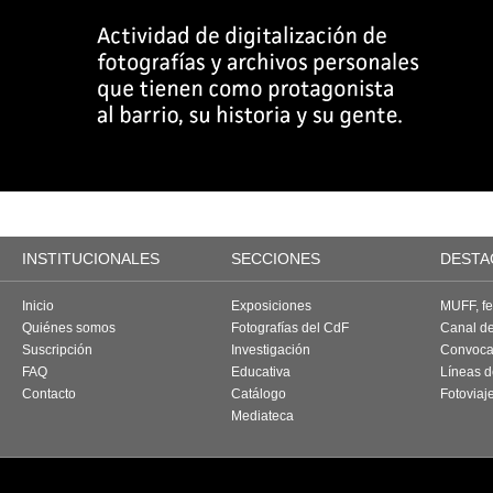
INSTITUCIONALES
SECCIONES
DESTA
Inicio
Exposiciones
MUFF, fes
Quiénes somos
Fotografías del CdF
Canal d
Suscripción
Investigación
Convoca
FAQ
Educativa
Líneas d
Contacto
Catálogo
Fotoviaj
Mediateca