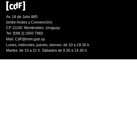
Av. 18 de Julio 885
(entre Andes y Convención)
CP 11100. Montevideo. Uruguay
Tel: [598 2] 1950 7960
Mail:
CdF@imm.gub.uy
Lunes, miércoles, jueves, viernes: de 10 a 19.30 h.
Martes: de 10 a 21 h. Sábados de 9.30 a 14.30 h.