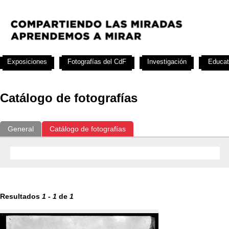
Exposiciones
Fotografías del CdF
Investigación
Educat
Catálogo de fotografías
General
Catálogo de fotografías
Resultados
1
-
1
de
1