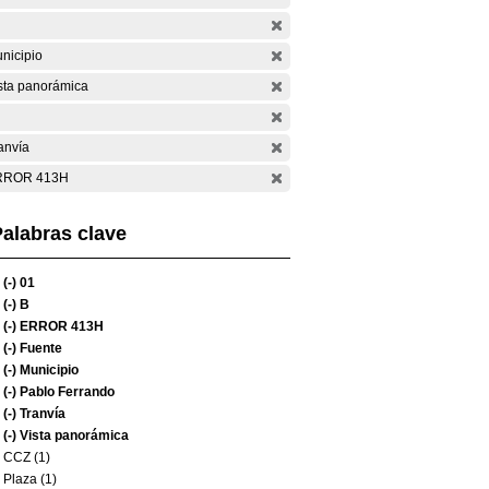
nicipio
sta panorámica
anvía
RROR 413H
alabras clave
(-)
01
(-)
B
(-)
ERROR 413H
(-)
Fuente
(-)
Municipio
(-)
Pablo Ferrando
(-)
Tranvía
(-)
Vista panorámica
CCZ (1)
Plaza (1)