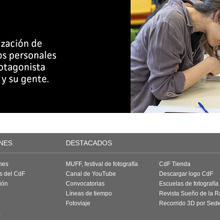
NES
DESTACADOS
nes
MUFF, festival de fotografía
CdF Tienda
as del CdF
Canal de YouTube
Descargar logo CdF
ión
Convocatorias
Escuelas de fotografía
Líneas de tiempo
Revista Sueño de la 
Fotoviaje
Recorrido 3D por Sed
a