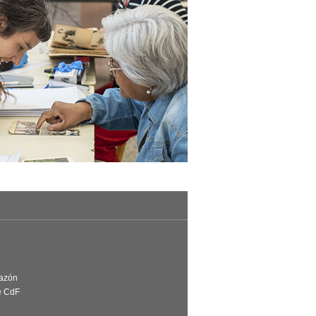
Razón
e CdF