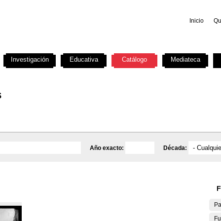
Inicio
Qu
Investigación
Educativa
Catálogo
Mediateca
s
Año exacto:
Década:
F
Pa
Fu