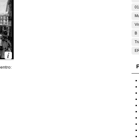
01
Mu
Vi
B
Tr
E
P
entro: