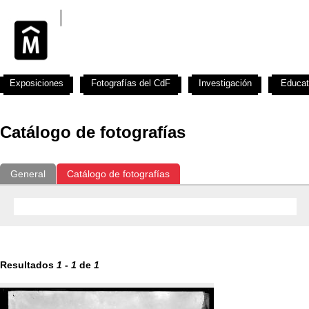
Exposiciones
Fotografías del CdF
Investigación
Educat
Catálogo de fotografías
General
Catálogo de fotografías
Resultados
1
-
1
de
1