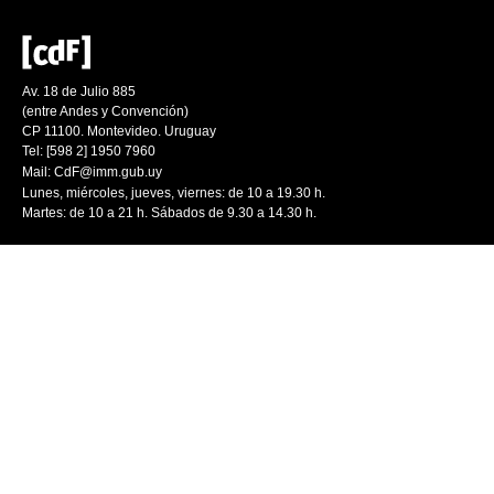
Av. 18 de Julio 885
(entre Andes y Convención)
CP 11100. Montevideo. Uruguay
Tel: [598 2] 1950 7960
Mail:
CdF@imm.gub.uy
Lunes, miércoles, jueves, viernes: de 10 a 19.30 h.
Martes: de 10 a 21 h. Sábados de 9.30 a 14.30 h.