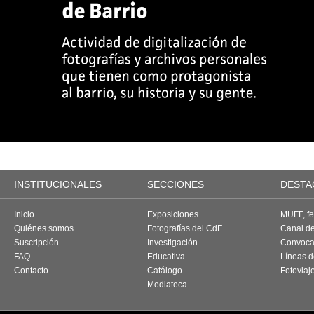
INSTITUCIONALES
SECCIONES
DESTA
Inicio
Exposiciones
MUFF, fes
Quiénes somos
Fotografías del CdF
Canal d
Suscripción
Investigación
Convoca
FAQ
Educativa
Líneas d
Contacto
Catálogo
Fotoviaj
Mediateca