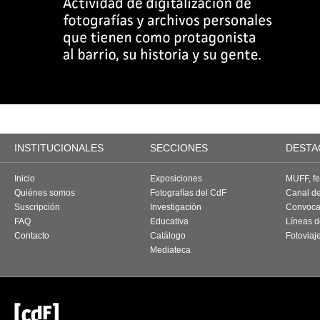
INSTITUCIONALES
SECCIONES
DESTA
Inicio
Exposiciones
MUFF, fes
Quiénes somos
Fotografías del CdF
Canal d
Suscripción
Investigación
Convoca
FAQ
Educativa
Líneas d
Contacto
Catálogo
Fotoviaj
Mediateca