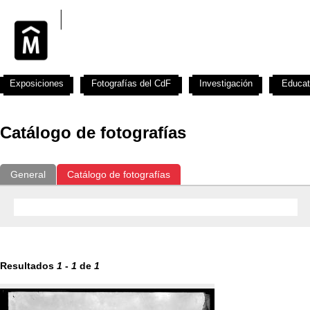
Exposiciones
Fotografías del CdF
Investigación
Educat
Catálogo de fotografías
General
Catálogo de fotografías
Resultados
1
-
1
de
1