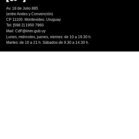
Av. 18 de Julio 885
(entre Andes y Convención)
CP 11100. Montevideo. Uruguay
Tel: [598 2] 1950 7960
Mail:
CdF@imm.gub.uy
Lunes, miércoles, jueves, viernes: de 10 a 19.30 h.
Martes: de 10 a 21 h. Sábados de 9.30 a 14.30 h.