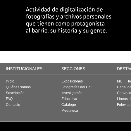
INSTITUCIONALES
SECCIONES
DESTA
Inicio
Exposiciones
MUFF, fes
Quiénes somos
Fotografías del CdF
Canal d
Suscripción
Investigación
Convoca
FAQ
Educativa
Líneas d
Contacto
Catálogo
Fotoviaj
Mediateca