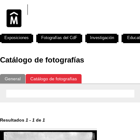
Exposiciones
Fotografías del CdF
Investigación
Educat
Catálogo de fotografías
General
Catálogo de fotografías
Resultados
1
-
1
de
1