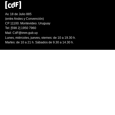
Av. 18 de Julio 885
(entre Andes y Convención)
CP 11100. Montevideo. Uruguay
Tel: [598 2] 1950 7960
Mail:
CdF@imm.gub.uy
Lunes, miércoles, jueves, viernes: de 10 a 19.30 h.
Martes: de 10 a 21 h. Sábados de 9.30 a 14.30 h.