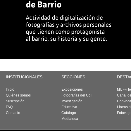
INSTITUCIONALES
SECCIONES
DESTA
Inicio
Exposiciones
MUFF, fes
Quiénes somos
Fotografías del CdF
Canal d
Suscripción
Investigación
Convoca
FAQ
Educativa
Líneas d
Contacto
Catálogo
Fotoviaj
Mediateca