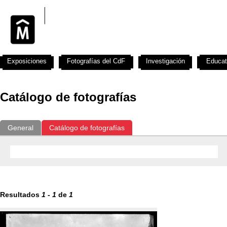
Exposiciones
Fotografías del CdF
Investigación
Educat
Catálogo de fotografías
General
Catálogo de fotografías
Resultados
1
-
1
de
1