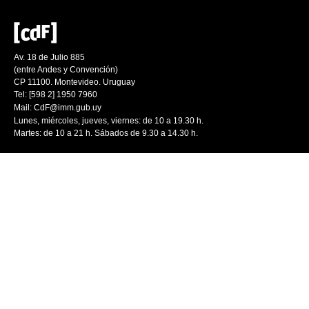
Av. 18 de Julio 885
(entre Andes y Convención)
CP 11100. Montevideo. Uruguay
Tel: [598 2] 1950 7960
Mail:
CdF@imm.gub.uy
Lunes, miércoles, jueves, viernes: de 10 a 19.30 h.
Martes: de 10 a 21 h. Sábados de 9.30 a 14.30 h.