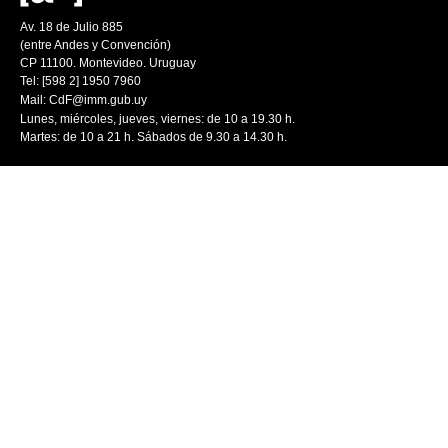
Av. 18 de Julio 885
(entre Andes y Convención)
CP 11100. Montevideo. Uruguay
Tel: [598 2] 1950 7960
Mail:
CdF@imm.gub.uy
Lunes, miércoles, jueves, viernes: de 10 a 19.30 h.
Martes: de 10 a 21 h. Sábados de 9.30 a 14.30 h.