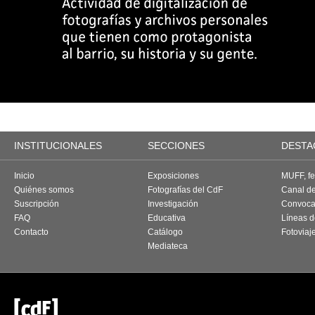
INSTITUCIONALES
SECCIONES
DESTA
Inicio
Exposiciones
MUFF, fes
Quiénes somos
Fotografías del CdF
Canal d
Suscripción
Investigación
Convoca
FAQ
Educativa
Líneas d
Contacto
Catálogo
Fotoviaj
Mediateca