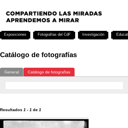
Exposiciones
Fotografías del CdF
Investigación
Educat
Catálogo de fotografías
General
Catálogo de fotografías
Resultados
1
-
1
de
1