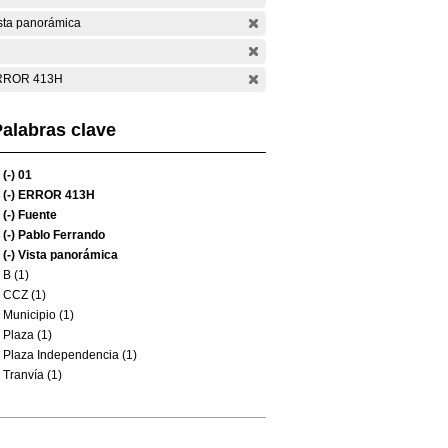
sta panorámica
RROR 413H
alabras clave
(-)
01
(-)
ERROR 413H
(-)
Fuente
(-)
Pablo Ferrando
(-)
Vista panorámica
B (1)
CCZ (1)
Municipio (1)
Plaza (1)
Plaza Independencia (1)
Tranvía (1)