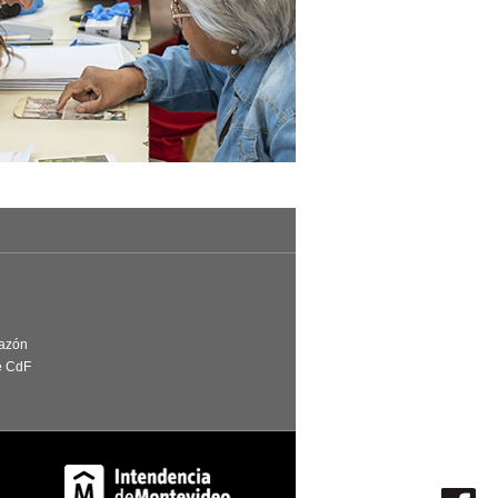
Razón
e CdF