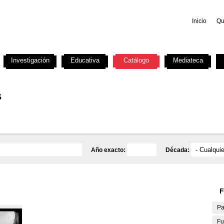
Inicio
Qu
Investigación
Educativa
Catálogo
Mediateca
s
Año exacto:
Década:
F
Pa
Fu