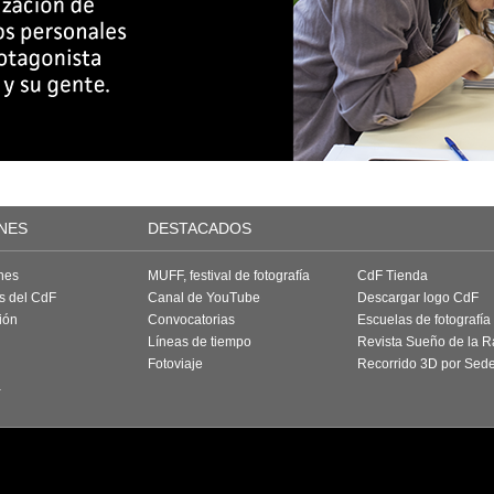
NES
DESTACADOS
nes
MUFF, festival de fotografía
CdF Tienda
as del CdF
Canal de YouTube
Descargar logo CdF
ión
Convocatorias
Escuelas de fotografía
Líneas de tiempo
Revista Sueño de la 
Fotoviaje
Recorrido 3D por Sed
a