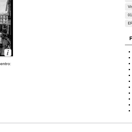
Vi
01
E
P
entro: