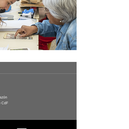
Razón
e CdF