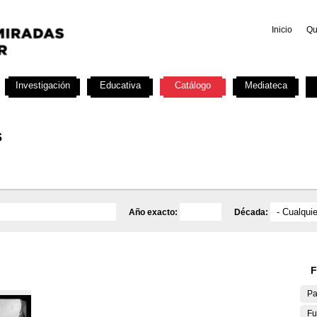
Inicio
Qu
Investigación
Educativa
Catálogo
Mediateca
s
Año exacto:
Década:
F
Pa
Fu