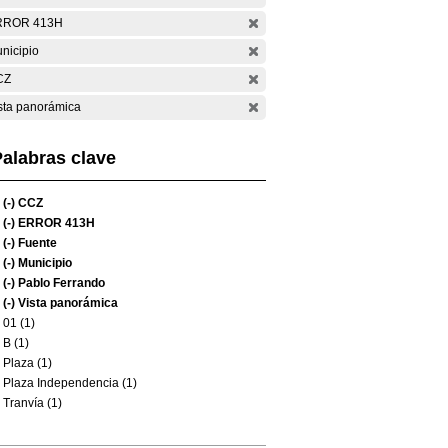
RROR 413H
nicipio
CZ
sta panorámica
alabras clave
(-)
CCZ
(-)
ERROR 413H
(-)
Fuente
(-)
Municipio
(-)
Pablo Ferrando
(-)
Vista panorámica
01 (1)
B (1)
Plaza (1)
Plaza Independencia (1)
Tranvía (1)