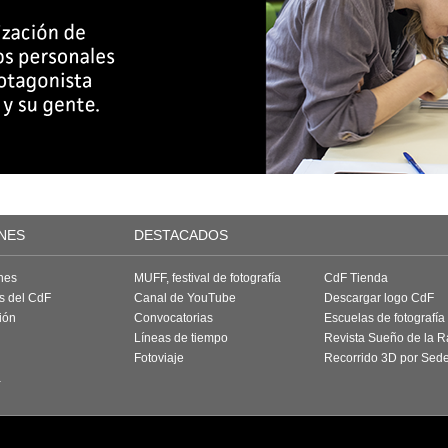
NES
DESTACADOS
nes
MUFF, festival de fotografía
CdF Tienda
as del CdF
Canal de YouTube
Descargar logo CdF
ión
Convocatorias
Escuelas de fotografía
Líneas de tiempo
Revista Sueño de la 
Fotoviaje
Recorrido 3D por Sed
a