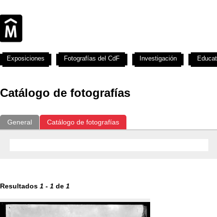
Exposiciones
Fotografías del CdF
Investigación
Educat
Catálogo de fotografías
General
Catálogo de fotografías
Resultados
1
-
1
de
1