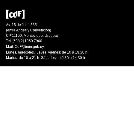
Av. 18 de Julio 885
(entre Andes y Convención)
CP 11100. Montevideo. Uruguay
Tel: [598 2] 1950 7960
Mail:
CdF@imm.gub.uy
Lunes, miércoles, jueves, viernes: de 10 a 19.30 h.
Martes: de 10 a 21 h. Sábados de 9.30 a 14.30 h.