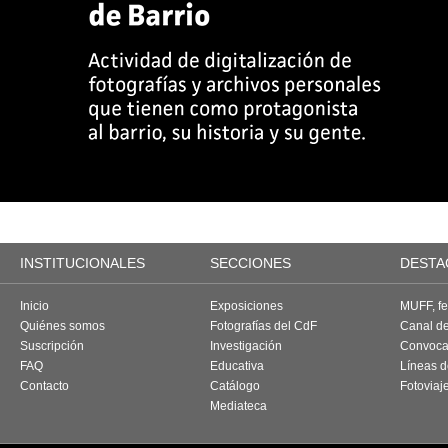
INSTITUCIONALES
SECCIONES
DESTA
Inicio
Exposiciones
MUFF, fes
Quiénes somos
Fotografías del CdF
Canal d
Suscripción
Investigación
Convoca
FAQ
Educativa
Líneas d
Contacto
Catálogo
Fotoviaj
Mediateca