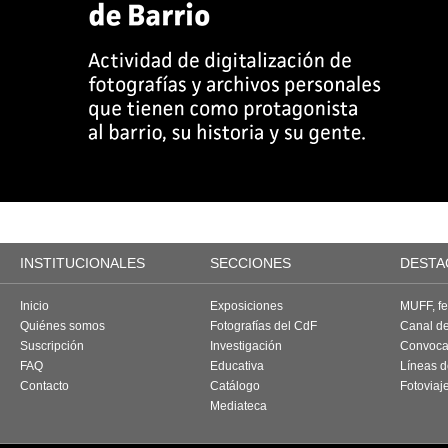
INSTITUCIONALES
SECCIONES
DESTA
Inicio
Exposiciones
MUFF, fes
Quiénes somos
Fotografías del CdF
Canal d
Suscripción
Investigación
Convoca
FAQ
Educativa
Líneas d
Contacto
Catálogo
Fotoviaj
Mediateca