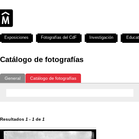
Exposiciones
Fotografías del CdF
Investigación
Educat
Catálogo de fotografías
General
Catálogo de fotografías
Resultados
1
-
1
de
1