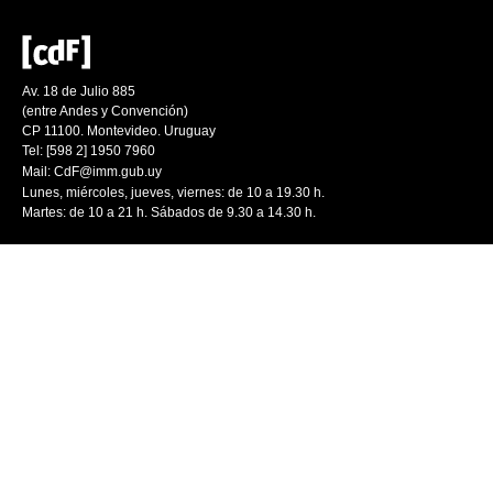
Av. 18 de Julio 885
(entre Andes y Convención)
CP 11100. Montevideo. Uruguay
Tel: [598 2] 1950 7960
Mail:
CdF@imm.gub.uy
Lunes, miércoles, jueves, viernes: de 10 a 19.30 h.
Martes: de 10 a 21 h. Sábados de 9.30 a 14.30 h.