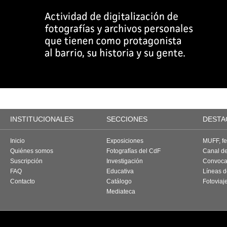
INSTITUCIONALES
SECCIONES
DESTA
Inicio
Exposiciones
MUFF, fes
Quiénes somos
Fotografías del CdF
Canal d
Suscripción
Investigación
Convoca
FAQ
Educativa
Líneas d
Contacto
Catálogo
Fotoviaj
Mediateca