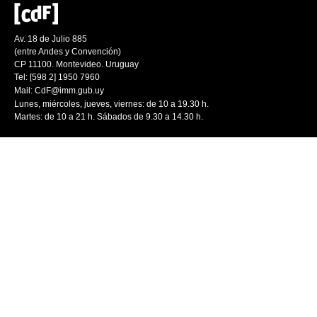
Av. 18 de Julio 885
(entre Andes y Convención)
CP 11100. Montevideo. Uruguay
Tel: [598 2] 1950 7960
Mail:
CdF@imm.gub.uy
Lunes, miércoles, jueves, viernes: de 10 a 19.30 h.
Martes: de 10 a 21 h. Sábados de 9.30 a 14.30 h.