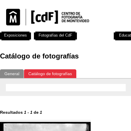
Exposiciones
Fotografías del CdF
Investigación
Educat
Catálogo de fotografías
General
Catálogo de fotografías
Resultados
1
-
1
de
1