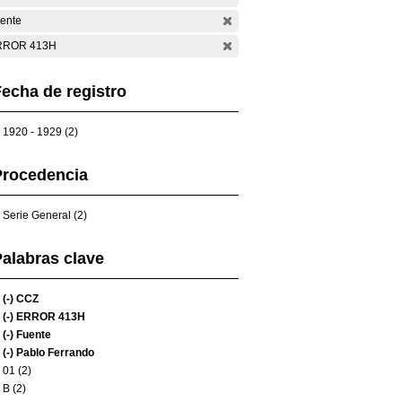
ente
RROR 413H
echa de registro
1920 - 1929 (2)
Procedencia
Serie General (2)
alabras clave
(-)
CCZ
(-)
ERROR 413H
(-)
Fuente
(-)
Pablo Ferrando
01 (2)
B (2)