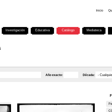
Inicio
Qu
Investigación
Educativa
Catálogo
Mediateca
s
Año exacto:
Década:
F
Pa
C