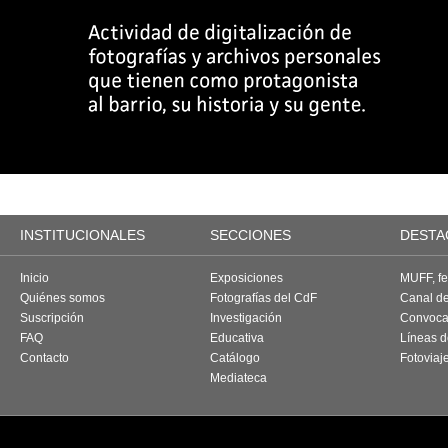
INSTITUCIONALES
SECCIONES
DESTA
Inicio
Exposiciones
MUFF, fes
Quiénes somos
Fotografías del CdF
Canal d
Suscripción
Investigación
Convoca
FAQ
Educativa
Líneas d
Contacto
Catálogo
Fotoviaj
Mediateca