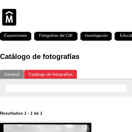
Exposiciones
Fotografías del CdF
Investigación
Educat
Catálogo de fotografías
General
Catálogo de fotografías
Resultados
1
-
1
de
1