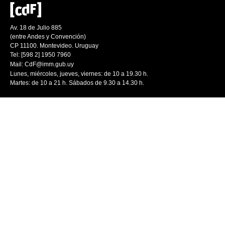
Av. 18 de Julio 885
(entre Andes y Convención)
CP 11100. Montevideo. Uruguay
Tel: [598 2] 1950 7960
Mail:
CdF@imm.gub.uy
Lunes, miércoles, jueves, viernes: de 10 a 19.30 h.
Martes: de 10 a 21 h. Sábados de 9.30 a 14.30 h.